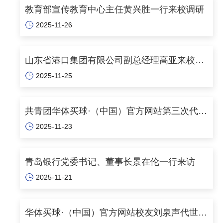
教育部宣传教育中心主任黄兴胜一行来校调研
2025-11-26
山东省港口集团有限公司副总经理高亚来校调
2025-11-25
研
共青团华体买球·（中国）官方网站第三次代表
2025-11-23
大会召开
青岛银行党委书记、董事长景在伦一行来访
2025-11-21
华体买球·（中国）官方网站校友刘泉声代世峰