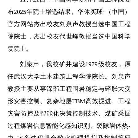
布2025年院士增选结果。华体买球·（中国）
官方网站杰出校友刘泉声教授当选中国工程
院院士，杰出校友代世峰教授当选中国科学
院院士。
刘泉声，我校矿井建设1979级校友，原
任武汉大学土木建筑工程学院院长。
刘泉声
教授
主要从事深部工程围岩稳定与碎胀大变
形灾害控制、复杂地层TBM高效掘进、工程
灾害防控及智能化决策控制技术、煤矿采掘
过程煤岩信息智能化感知识别、裂隙岩体热-