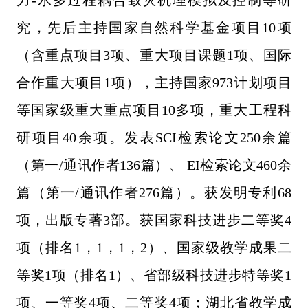
力-水多过程耦合致灾机理模拟及控制等研
究，先后主持国家自然科学基金项目10项
（含重点项目3项、重大项目课题1项、国际
合作重大项目1项），主持国家973计划项目
等国家级重大重点项目10多项，重大工程科
研项目40余项。发表SCI检索论文250余篇
（第一/通讯作者136篇）、 EI检索论文460余
篇（第一/通讯作者276篇）。获发明专利68
项，出版专著3部。获国家科技进步二等奖4
项（排名1，1，1，2）、国家级教学成果二
等奖1项（排名1）、省部级科技进步特等奖1
项、一等奖4项、二等奖4项；湖北省教学成