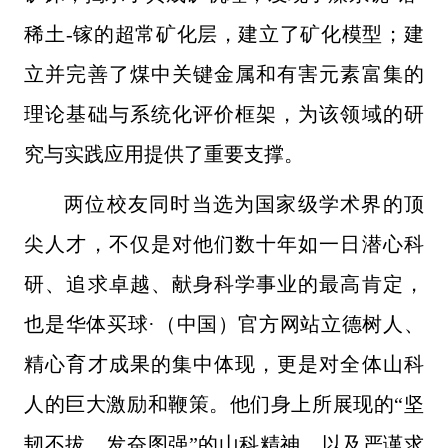
稀土-镓的超常矿化层，建立了矿化模型；建
立并完善了煤中关键金属和有害元素富集的
理论基础与系统化评价框架，为该领域的研
究与实践应用提供了重要支撑。
两位校友同时当选为国家级学术界的顶
尖人才，不仅是对他们数十年如一日潜心科
研、追求卓越、献身科学事业的最高肯定，
也是华体买球·（中国）官方网站立德树人、
精心育才成果的集中体现，更是对全体山科
人的巨大激励和鞭策。他们身上所展现的“坚
韧不拔、发奋图强”的山科精神，以及严谨求