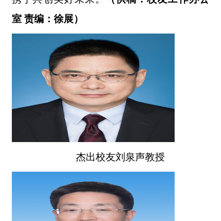
室 责编：徐展
）
杰出校友刘泉声教授