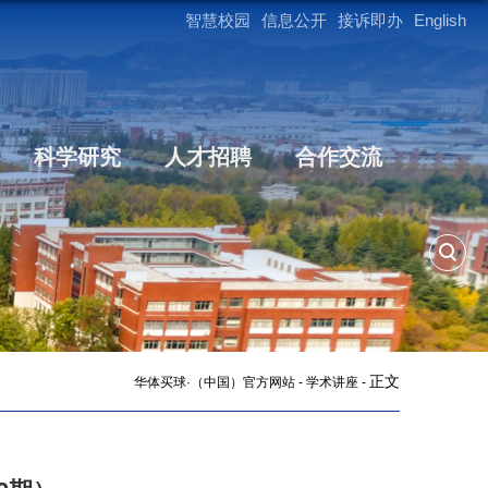
智慧校园
信息公开
接诉即办
English
科学研究
人才招聘
合作交流
正文
华体买球·（中国）官方网站
-
学术讲座
-