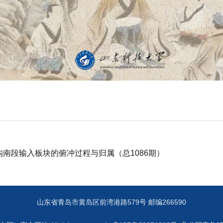
海沟南段输入板块的俯冲过程与归属（总1086期）
山东省青岛市黄岛区前湾港路579号 邮编266590