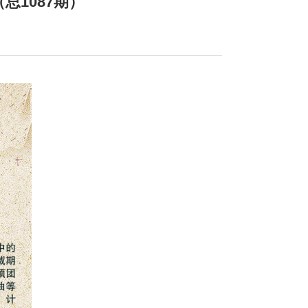
总1087期）