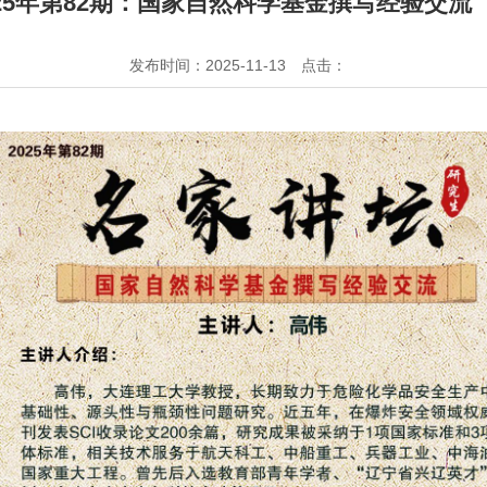
25年第82期：国家自然科学基金撰写经验交流（
发布时间：2025-11-13
点击：