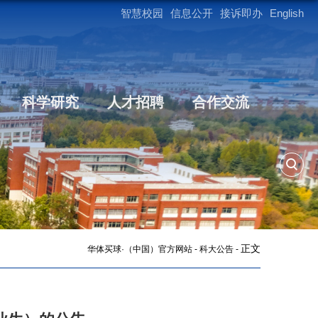
智慧校园
信息公开
接诉即办
English
科学研究
人才招聘
合作交流
正文
华体买球·（中国）官方网站
-
科大公告
-