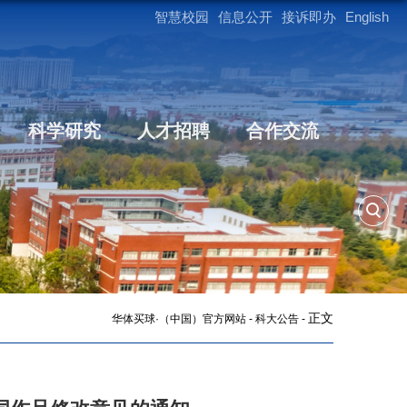
智慧校园
信息公开
接诉即办
English
科学研究
人才招聘
合作交流
正文
华体买球·（中国）官方网站
-
科大公告
-