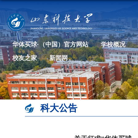
华体买球·（中国）官方网站
学校概况
校友之家
新闻网
科大公告