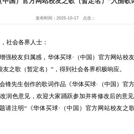
·（中国）官方网站校友之歌（暂定名）”入围歌
发布时间：2025-10-17
点击：
生，社会各界人士：
增强校友归属感，华体买球·（中国）官方网站校
校友之歌（暂定名）”，得到社会各界积极响应。
会锋先生创作的歌词作品《华体买球·（中国）官
润色意见，欢迎大家踊跃参加并将修改后的意见和建
.cn。邮件主题请注明“《华体买球·（中国）官方网站