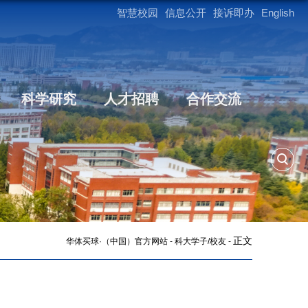
智慧校园
信息公开
接诉即办
English
科学研究
人才招聘
合作交流
正文
华体买球·（中国）官方网站
-
科大学子/校友
-